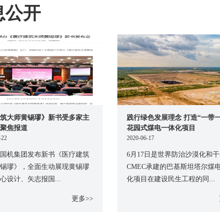
息公开
筑大师黄锡璆》新书受多家主
践行绿色发展理念 打造“一带一
聚焦报道
花园式煤电一体化项目
-22
2020-06-17
国机集团发布新书《医疗建筑
6月17日是世界防治沙漠化和
锡璆》，全面生动展现黄锡璆
CMEC承建的巴基斯坦塔尔煤
心设计、矢志报国...
化项目在建设民生工程的同...
更多>>