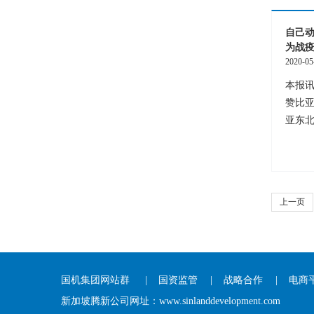
自己动
为战
2020-05
本报讯
赞比
亚东北
上一页
国机集团网站群
|
国资监管
|
战略合作
|
电商
新加坡腾新公司网址：
www.sinlanddevelopment.com